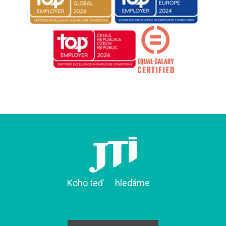
Koho teď
hledáme