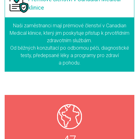
klinice
Naši zaměstnanci mají prémiové členství v Canadian
Medical klinice, který jim poskytuje přístup k prvotřídním
zdravotním službám.
Od běžných konzultací po odbornou péči, diagnostické
testy, předepsané léky a programy pro zdraví
a pohodu.