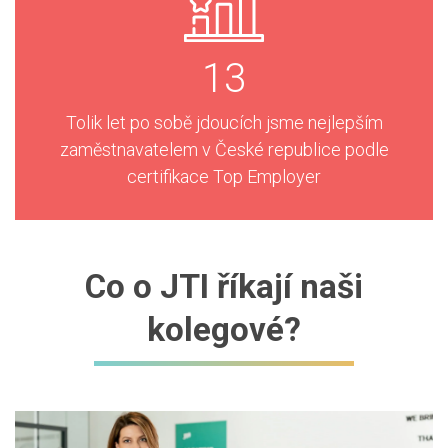
13
Tolik let po sobě jdoucích jsme nejlepším
zaměstnavatelem v České republice podle
certifikace Top Employer
Co o JTI říkají naši
kolegové?