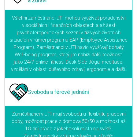
a zdraví
Všichni zaměstnanci JTI mohou využívat poradenství
v sociálních i finančních oblastech a až šest
psychoterapeutických sezení v tíživých životních
situacích v rámci programu EAP (Employee Assistance
Program). Zaměstnanci v JTI navíc využívají bohatý
Well-being program, který jim nabízí další možnosti
jako 24/7 online fitness, Desk Side Jóga, meditace,
vzdělání v oblasti duševního zdraví, ergonomie a další.
Svoboda
a férové jednání
Zaměstnanci v JTI mají svobodu a flexibilitu pracovní
doby, možnost práce z domova 50/50 a možnost až
1O dní práce z jakéhokoli místa na světě.
Zaměstnanecký vztah je stavěn na důvěře