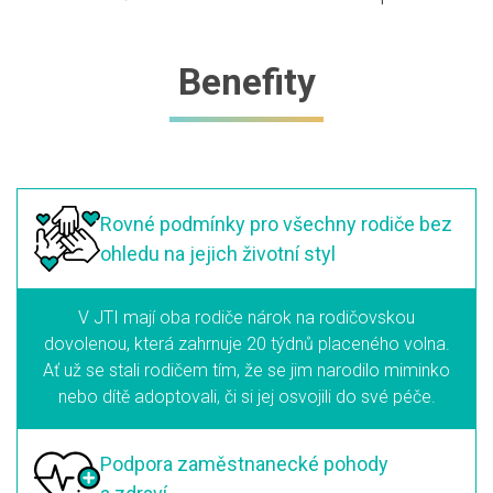
Benefity
Rovné podmínky
pro všechny rodiče
bez
ohledu na jejich životní styl
V JTI mají oba rodiče nárok na rodičovskou
dovolenou, která zahrnuje 20 týdnů placeného volna.
Ať už se stali rodičem tím, že se jim narodilo miminko
nebo dítě adoptovali, či si jej osvojili do své péče.
Podpora zaměstnanecké
pohody