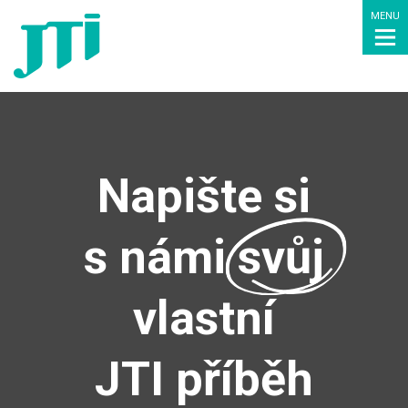
MENU
Napište si
s námi
svůj
vlastní
JTI příběh