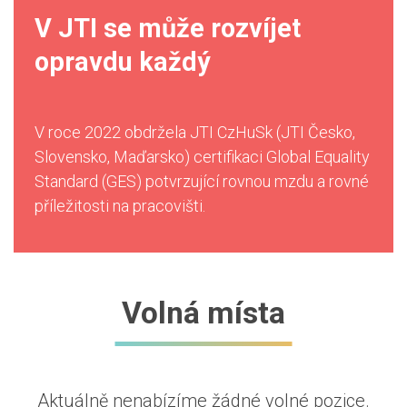
V JTI se může rozvíjet
opravdu každý
V roce 2022 obdržela JTI CzHuSk (JTI Česko,
Slovensko, Maďarsko) certifikaci Global Equality
Standard (GES) potvrzující rovnou mzdu a rovné
příležitosti na pracovišti.
Volná místa
Aktuálně nenabízíme žádné volné pozice.