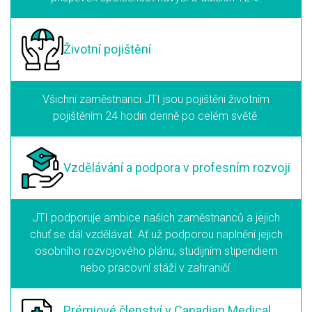
Životní pojištění
Všichni zaměstnanci JTI jsou pojištěni životním
pojištěním 24 hodin denně po celém světě.
Vzdělávání a podpora
v profesním rozvoji
JTI podporuje ambice našich zaměstnanců a jejich
chuť se dál vzdělávat. Ať už podporou naplnění jejich
osobního rozvojového plánu, studijním stipendiem
nebo pracovní stáží v zahraničí.
Prémiové členství
v Canadian Medical